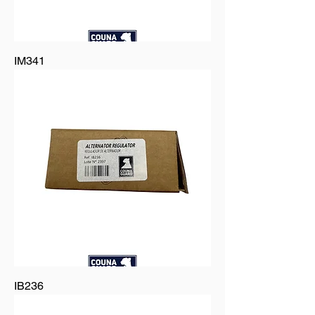
IM341
IB236