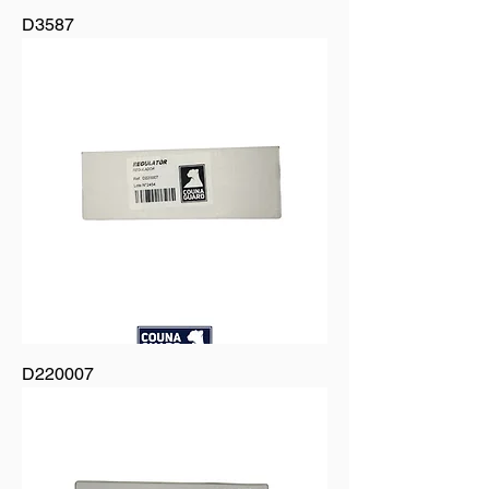
D3587
D220007